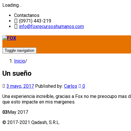
Loading...
Contactanos
(0971) 443-219
info@foxrecursoshumanos.com
Toggle navigation
Inicio
/
Un sueño
3 mayo, 2017
Published by:
Carlos
0
Una experiencia increíble, gracias a Fox no me preocupo mas d
que esto impacte en mis margenes.
03
May 2017
© 2017-2021 Qadash, S.R.L.