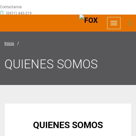
Contactanos
(0971) 443-219
info@foxrecursoshumanos.com
Toggle
navigation
Inicio
/
QUIENES SOMOS
QUIENES SOMOS