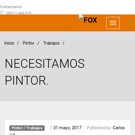
Contactanos
(0971) 443-219
info@foxrecursoshumanos.com
Toggle
navigation
Inicio
/
Pintor
/
Trabajos
/
NECESITAMOS
PINTOR.
31 mayo, 2017
Published by:
Carlos
Pintor
/
Trabajos