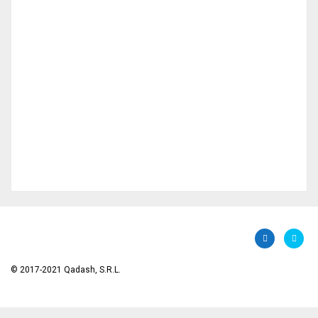
Contraseña
© 2017-2021 Qadash, S.R.L.